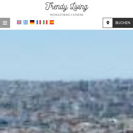
≡
BUCHEN
STARTSEITE
STANDORT
UNTERKUNFT
EINRICHTUNGEN
FOTOGALLERIE