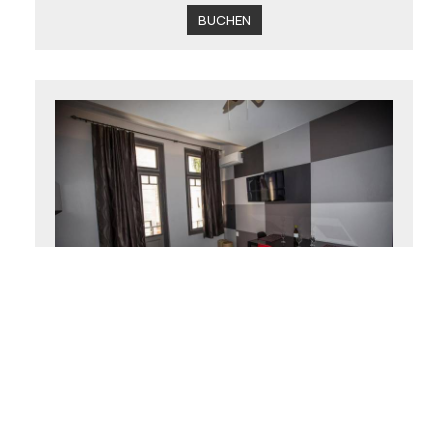
BUCHEN
Superior Appartement
50 m²
5 Personen
1 großes Doppelbett, 1
Doppelbett & 1 Schlafsofa
BUCHEN